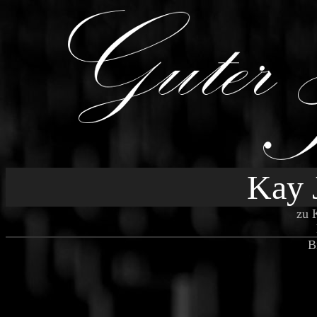
Kay 
zu 
B