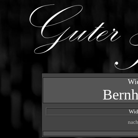
Wi
Bernh
Wid
nac