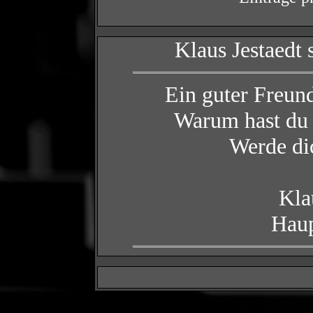
Klaus Jestaedt
Ein guter Freun
Warum hast du 
Werde di
Kla
Haup