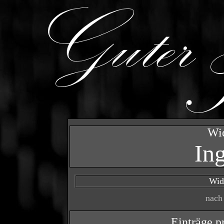
Wi
In
Wid
nach
Einträge p